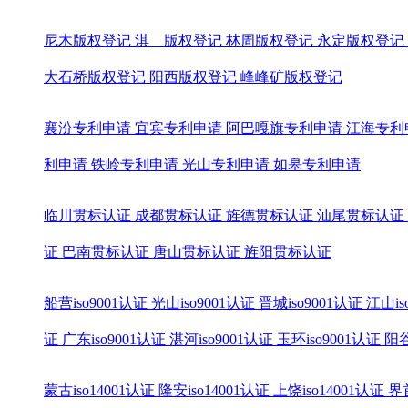
尼木版权登记
淇 版权登记
林周版权登记
永定版权登记
大石桥版权登记
阳西版权登记
峰峰矿版权登记
襄汾专利申请
宜宾专利申请
阿巴嘎旗专利申请
江海专利
利申请
铁岭专利申请
光山专利申请
如皋专利申请
临川贯标认证
成都贯标认证
旌德贯标认证
汕尾贯标认证
证
巴南贯标认证
唐山贯标认证
旌阳贯标认证
船营iso9001认证
光山iso9001认证
晋城iso9001认证
江山is
证
广东iso9001认证
湛河iso9001认证
玉环iso9001认证
阳谷
蒙古iso14001认证
隆安iso14001认证
上饶iso14001认证
界首