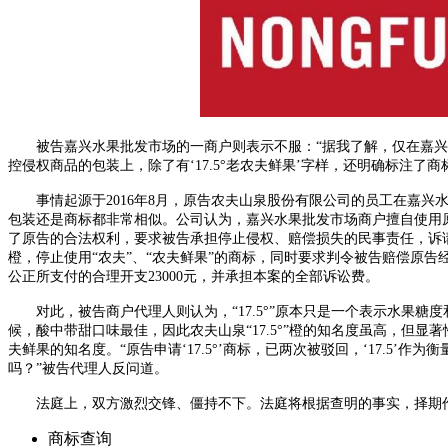
被告嘉兴水果批发市场的一商户则表示不服：“据我了解，仅在嘉兴水果
控侵权商品的包装上，除了有‘17.5°老农夫鲜果’字样，还明确标注了
事情起源于2016年8月，原告农夫山泉股份有限公司的员工在嘉兴水果
包装还是商标都非常相似。公司认为，嘉兴水果批发市场商户擅自使用
了原告的合法权利，要求被告承担停止侵权、赔偿损失的民事责任，诉请法
橙，停止使用“农夫”、“农夫鲜果”的商标，同时要求判令被告赔偿原告
公正所支付的合理开支23000元，并承担本案的全部诉讼费。
对此，被告商户代理人则认为，“17.5°”原本只是一个表示水果糖度
候，酸中带甜口味最佳，因此农夫山泉“17.5°”橙的知名度虽高，但显著
夫鲜果的知名度。“原告申请‘17.5°’商标，已两次被驳回，‘17.5’作
吗？”被告代理人反问道。
法庭上，双方激烈交锋、僵持不下。法庭将根据查明的事实，择期
商标查询