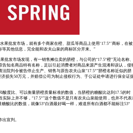
批发市场，就有多个商家在橙、甜瓜等商品上使用‘17.5°’商标，在被
商标等其他信息，完全能和农夫山泉的商标区分开来。”
批发市场发现，有一销售摊位卖的脐橙，与公司的“17.5°橙”无论名称
原告知名商品特有名称，足以引起消费者对商品来源产生混淆和误认，侵
院判令被告停止生产、销售与原告农夫山泉“17.5°”脐橙名称近似的脐
经济损失50万元，并赔偿公司为制止侵权行为、于公证处申请进行保全证
和酸度比、可以衡量脐橙质量标准的数值，当脐橙的糖酸比达到17.5的时
性实际上并不够，“17.5°”这个数值不是只有农夫山泉能使用，也并不代表
为衡量糖酸比的数值，就像53°白酒最好喝一样，难道所有白酒都不能标注53°
作出宣判。