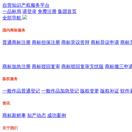
自营知识产权服务平台
一品标局
请登录
免费注册
集团首页
全部导航
国内商标服务
普通商标注册
商标担保注册
商标异议答辩
商标异议申请
商标
商标加急注册
商标驳回复审
商标驳回复审无忧版
商标撤三申
版权服务
一般作品普通登记
一般作品加急登记
版权变更
版权补证
软件
资讯
商标新鲜事
知产动态
成功案例
关于我们