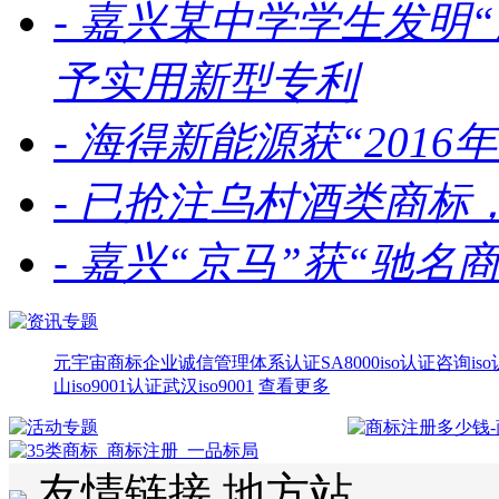
-
嘉兴某中学学生发明“
予实用新型专利
-
海得新能源获“201
-
已抢注乌村酒类商标
-
嘉兴“京马”获“驰名
元宇宙商标
企业诚信管理体系认证
SA8000
iso认证咨询
is
山iso9001认证
武汉iso9001
查看更多
友情链接
地方站