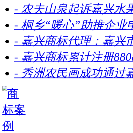
-
农夫山泉起诉嘉兴水
-
桐乡“暖心”助推企业
-
嘉兴商标代理：嘉兴
-
嘉兴商标累计注册880
-
秀洲农民画成功通过