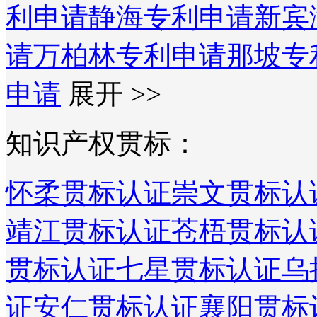
利申请
静海专利申请
新宾
请
万柏林专利申请
那坡专
申请
展开 >>
知识产权贯标：
怀柔贯标认证
崇文贯标认
靖江贯标认证
苍梧贯标认
贯标认证
七星贯标认证
乌
证
安仁贯标认证
襄阳贯标